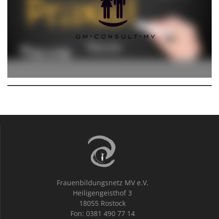
Frauenbildungsnetz MV e.V.
Heiligengeisthof 3
18055 Rostock
Fon: 0381 490 77 14