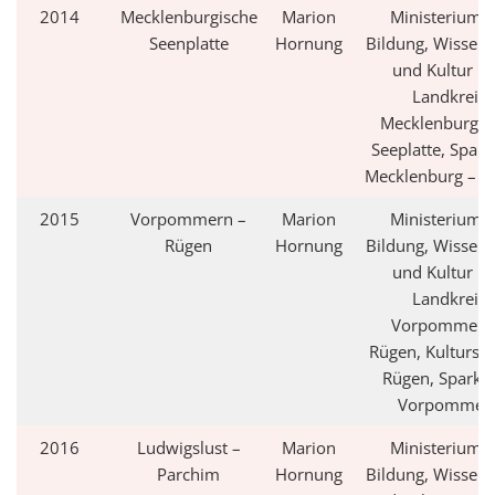
2014
Mecklenburgische
Marion
Ministerium f
Seenplatte
Hornung
Bildung, Wissens
und Kultur M
Landkreis
Mecklenburgis
Seeplatte, Spar
Mecklenburg – Str
2015
Vorpommern –
Marion
Ministerium f
Rügen
Hornung
Bildung, Wissens
und Kultur M
Landkreis
Vorpommern
Rügen, Kultursti
Rügen, Sparka
Vorpommer
2016
Ludwigslust –
Marion
Ministerium f
Parchim
Hornung
Bildung, Wissens