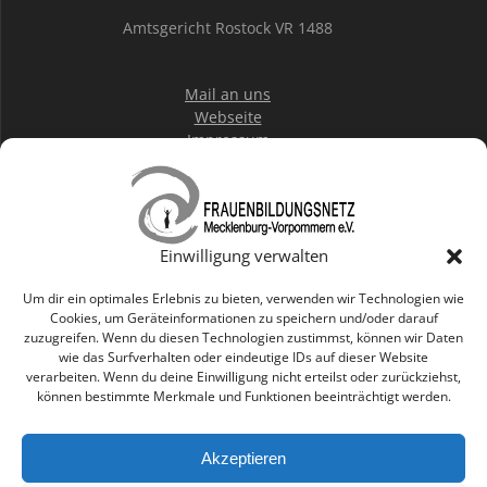
Amtsgericht Rostock VR 1488
Mail an uns
Webseite
Impressum
Datenschutz
IBAN:
DE36 1203000000100152 20
Einwilligung verwalten
BIC: BYLADEM1001
DKB Rostock
Um dir ein optimales Erlebnis zu bieten, verwenden wir Technologien wie
Cookies, um Geräteinformationen zu speichern und/oder darauf
zuzugreifen. Wenn du diesen Technologien zustimmst, können wir Daten
wie das Surfverhalten oder eindeutige IDs auf dieser Website
Mitglied werden
verarbeiten. Wenn du deine Einwilligung nicht erteilst oder zurückziehst,
können bestimmte Merkmale und Funktionen beeinträchtigt werden.
Staatlich anerkannter
Träger der Weiterbildung Mecklenburg-Vorpommern
Akzeptieren