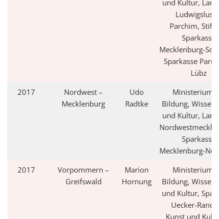
und Kultur, Land
Ludwigslust 
Parchim, Stift
Sparkasse
Mecklenburg-Sch
Sparkasse Parch
Lübz
2017
Nordwest –
Udo
Ministerium f
Mecklenburg
Radtke
Bildung, Wissens
und Kultur, Land
Nordwestmecklen
Sparkasse
Mecklenburg-Nor
2017
Vorpommern –
Marion
Ministerium f
Greifswald
Hornung
Bildung, Wissens
und Kultur, Spar
Uecker-Rando
Kunst und Kultu