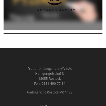
Frauenbildungsnetz MV e.V.
Heiligengeisthof 3
18055 Rostock
Fon: 0381 490 77 14
Amtsgericht Rostock VR 1488