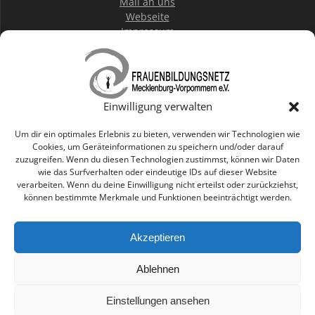
Mail an uns
Webseite
Impressum
Datenschutz
IBAN:
DE36 1203000000100152 20
Einwilligung verwalten
BIC: BYLADEM1001
DKB Rostock
Um dir ein optimales Erlebnis zu bieten, verwenden wir Technologien wie
Cookies, um Geräteinformationen zu speichern und/oder darauf
zuzugreifen. Wenn du diesen Technologien zustimmst, können wir Daten
wie das Surfverhalten oder eindeutige IDs auf dieser Website
Mitglied werden
verarbeiten. Wenn du deine Einwilligung nicht erteilst oder zurückziehst,
können bestimmte Merkmale und Funktionen beeinträchtigt werden.
Staatlich anerkannter
Träger der Weiterbildung Mecklenburg-Vorpommern
Akzeptieren
Ablehnen
Einstellungen ansehen
© 2026 . WordPress mit dem
Mesmerize-Theme