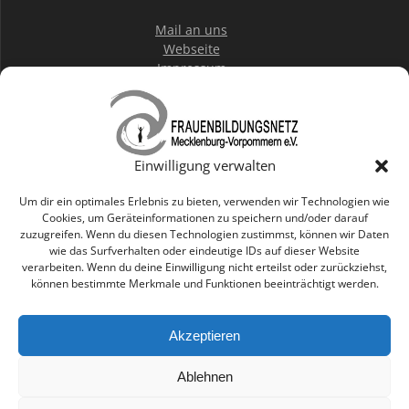
Mail an uns
Webseite
Impressum
Datenschutz
IBAN:
DE36 1203000000100152 20
Einwilligung verwalten
BIC: BYLADEM1001
DKB Rostock
Um dir ein optimales Erlebnis zu bieten, verwenden wir Technologien wie
Cookies, um Geräteinformationen zu speichern und/oder darauf
zuzugreifen. Wenn du diesen Technologien zustimmst, können wir Daten
wie das Surfverhalten oder eindeutige IDs auf dieser Website
Mitglied werden
verarbeiten. Wenn du deine Einwilligung nicht erteilst oder zurückziehst,
können bestimmte Merkmale und Funktionen beeinträchtigt werden.
Staatlich anerkannter
Träger der Weiterbildung Mecklenburg-Vorpommern
Akzeptieren
Ablehnen