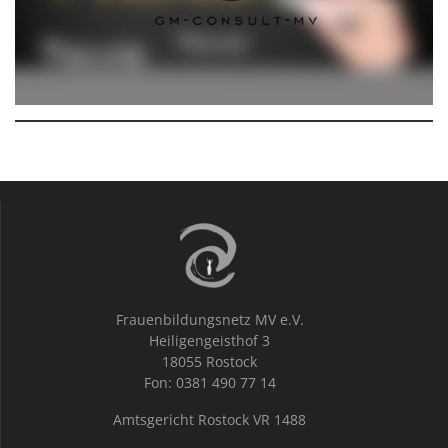
Frauenbildungsnetz MV e.V.
Heiligengeisthof 3
18055 Rostock
Fon: 0381 490 77 14
Amtsgericht Rostock VR 1488