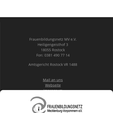
Frauenbildungsnetz MV e.V.
Heiligengeisthof 3
18055 Rostock
Fon: 0381 490 77 14
Amtsgericht Rostock VR 1488
Mail an uns
Webseite
Impressum
Datenschutz
IBAN: