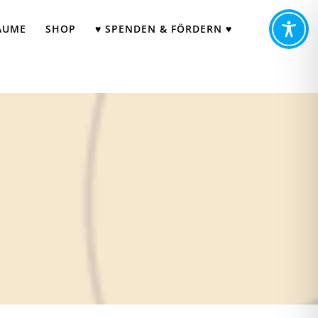
ÄUME
SHOP
♥ SPENDEN & FÖRDERN ♥